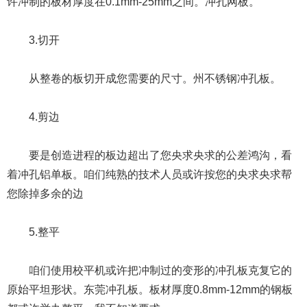
许冲制的板材厚度在0.1mm-25mm之间。冲孔网板。
3.切开
从整卷的板切开成您需要的尺寸。州不锈钢冲孔板。
4.剪边
要是创造进程的板边超出了您央求央求的公差鸿沟，看
着冲孔铝单板。咱们纯熟的技术人员或许按您的央求央求帮
您除掉多余的边
5.整平
咱们使用校平机或许把冲制过的变形的冲孔板克复它的
原始平坦形状。东莞冲孔板。板材厚度0.8mm-12mm的钢板