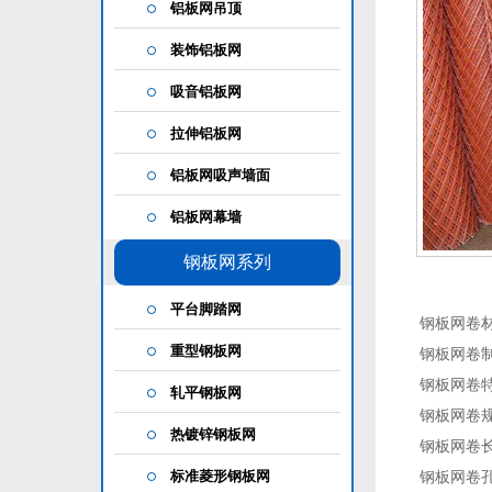
铝板网吊顶
装饰铝板网
吸音铝板网
拉伸铝板网
铝板网吸声墙面
铝板网幕墙
钢板网系列
平台脚踏网
钢板网卷
重型钢板网
钢板网卷
钢板网卷
轧平钢板网
钢板网卷规格
热镀锌钢板网
钢板网卷长度
标准菱形钢板网
钢板网卷