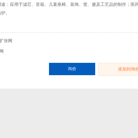
用途：应用于滤芯、音箱、儿童座椅、装饰、筐、篓及工艺品的制作；医药
防护。
扩张网
网
询价
添加到询